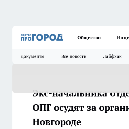
Общество
Инц
Документы
Все новости
Лайфхак
Экс-начальника отд
ОПГ осудят за орга
Новгороде