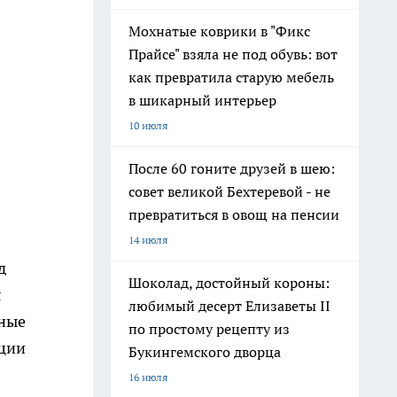
Мохнатые коврики в "Фикс
Прайсе" взяла не под обувь: вот
как превратила старую мебель
в шикарный интерьер
10 июля
После 60 гоните друзей в шею:
совет великой Бехтеревой - не
превратиться в овощ на пенсии
14 июля
д
Шоколад, достойный короны:
я
любимый десерт Елизаветы II
ьные
по простому рецепту из
ации
Букингемского дворца
16 июля