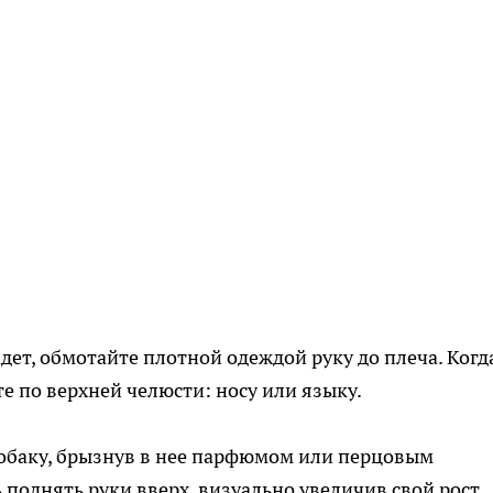
адет, обмотайте плотной одеждой руку до плеча. Когд
те по верхней челюсти: носу или языку.
собаку, брызнув в нее парфюмом или перцовым
поднять руки вверх, визуально увеличив свой рост,