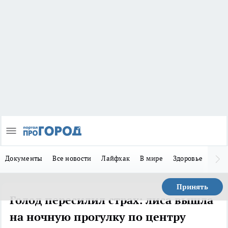
Документы
Все новости
Лайфхак
В мире
Здоровье
Зака
Принять
Голод пересилил страх: лиса вышла
на ночную прогулку по центру