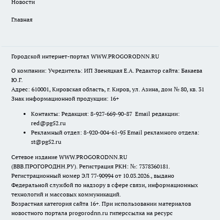
Новости
Главная
Городской интернет-портал WWW.PROGORODNN.RU
О компании: Учредитель: ИП Звеняцкая Е.А. Редактор сайта: Бакаева
Ю.Г.
Адрес: 610001, Кировская область, г. Киров, ул. Азина, дом № 80, кв. 31
Знак информационной продукции: 16+
Контакты: Редакция: 8-927-669-90-87 Email редакции:
red@pg52.ru
Рекламный отдел: 8-920-004-61-95 Email рекламного отдела:
st@pg52.ru
Сетевое издание WWW.PROGORODNN.RU
(ВВВ.ПРОГОРОДНН.РУ). Регистрация РКН: №: 7378360181.
Регистрационный номер ЭЛ 77-90994 от 10.03.2026., выдано
Федеральной службой по надзору в сфере связи, информационных
технологий и массовых коммуникаций.
Возрастная категория сайта 16+. При использовании материалов
новостного портала progorodnn.ru гиперссылка на ресурс