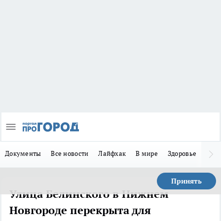
Документы
Все новости
Лайфхак
В мире
Здоровье
Зака
Принять
Улица Белинского в Нижнем
Новгороде перекрыта для