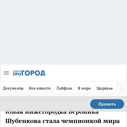
Документы
Все новости
Лайфхак
В мире
Здоровье
Зака
Принять
Юная нижегородка Вероника
Шубенкова стала чемпионкой мира