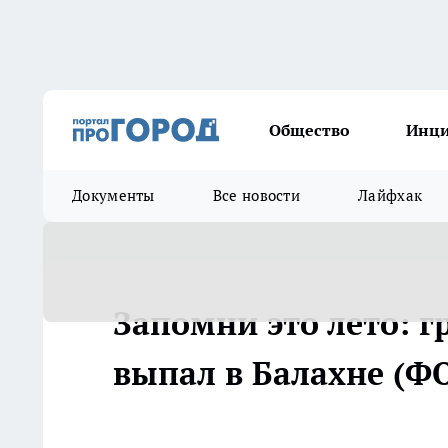
Общество
Инц
Документы
Все новости
Лайфхак
Запомни это лето: г
выпал в Балахне (Ф