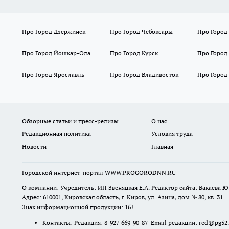
Про Город Дзержинск
Про Город Чебоксары
Про Город
Про Город Йошкар-Ола
Про Город Курск
Про Город
Про Город Ярославль
Про Город Владивосток
Про Город
Обзорные статьи и пресс-релизы
О нас
Редакционная политика
Условия труда
Новости
Главная
Городской интернет-портал WWW.PROGORODNN.RU
О компании: Учредитель: ИП Звеняцкая Е.А. Редактор сайта: Бакаева Ю.
Адрес: 610001, Кировская область, г. Киров, ул. Азина, дом № 80, кв. 31
Знак информационной продукции: 16+
Контакты: Редакция: 8-927-669-90-87 Email редакции: red@pg52