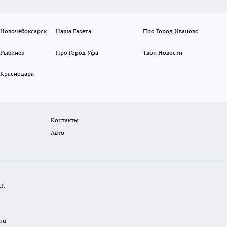
 Новочебоксарск
Наша Газета
Про Город Иваново
 Рыбинск
Про Город Уфа
Твои Новости
 Краснодара
Контакты
Авто
Г.
.ru