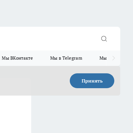
Мы ВКонтакте
Мы в Telegram
Мы в MAX
Принять