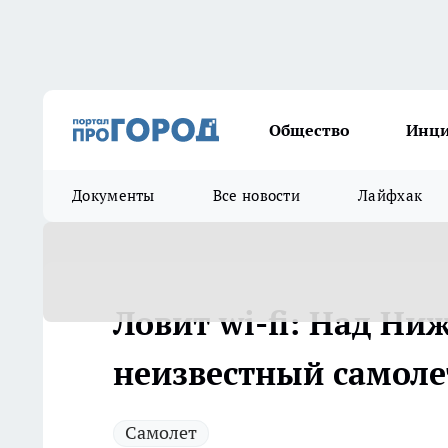
Общество
Инц
Документы
Все новости
Лайфхак
Ловит wi-fi: Над Н
неизвестный самоле
Самолет