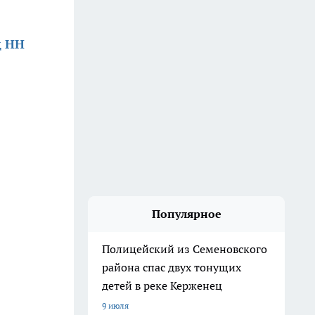
д НН
Популярное
Полицейский из Семеновского
района спас двух тонущих
детей в реке Керженец
9 июля