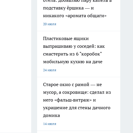
отель: добавляю пару капель в
подставку ёршика — и
никакого «аромата общаги»
20 июля
Пластиковые ящики
выпрашиваю у соседей: как
смастерить из 6 "коробок"
мобильную кухню на даче
24 июля
Старое окно с рамой — не
мусор, а сокровище: сделал из
него «фальш‑витраж» и
украшение для стены дачного
домика
14 июля