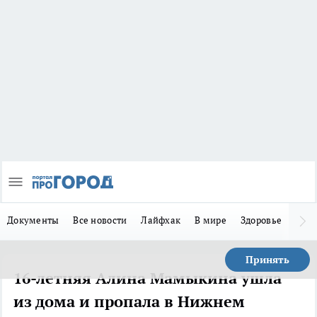
Документы
Все новости
Лайфхак
В мире
Здоровье
Зака
Принять
16-летняя Алина Мамыкина ушла
из дома и пропала в Нижнем