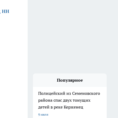
д НН
Популярное
Полицейский из Семеновского
района спас двух тонущих
детей в реке Керженец
9 июля