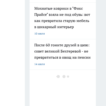
Мохнатые коврики в "Фикс
Прайсе" взяла не под обувь: вот
как превратила старую мебель
в шикарный интерьер
10 июля
После 60 гоните друзей в шею:
совет великой Бехтеревой - не
превратиться в овощ на пенсии
14 июля
Гигант с нежной душой: как
создать белоснежную стену
цветов, от которой
невозможно отвести взгляд
13 июля