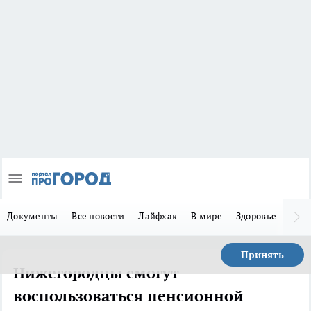
Документы
Все новости
Лайфхак
В мире
Здоровье
Зака
Принять
Нижегородцы смогут
воспользоваться пенсионной