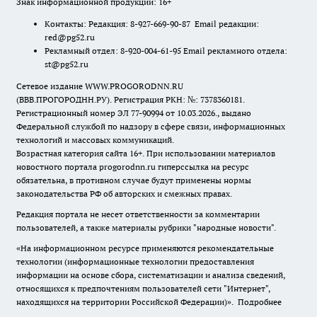
Знак информационной продукции: 16+
Контакты: Редакция: 8-927-669-90-87 Email редакции:
red@pg52.ru
Рекламный отдел: 8-920-004-61-95 Email рекламного отдела:
st@pg52.ru
Сетевое издание WWW.PROGORODNN.RU
(ВВВ.ПРОГОРОДНН.РУ). Регистрация РКН: №: 7378360181.
Регистрационный номер ЭЛ 77-90994 от 10.03.2026., выдано
Федеральной службой по надзору в сфере связи, информационных
технологий и массовых коммуникаций.
Возрастная категория сайта 16+. При использовании материалов
новостного портала progorodnn.ru гиперссылка на ресурс
обязательна
,
в противном случае будут применены нормы
законодательства РФ об авторских и смежных правах.
Редакция портала не несет ответственности за комментарии
пользователей, а также материалы рубрики "народные новости".
«На информационном ресурсе применяются рекомендательные
технологии (информационные технологии предоставления
информации на основе сбора, систематизации и анализа сведений,
относящихся к предпочтениям пользователей сети "Интернет",
находящихся на территории Российской Федерации)».
Подробнее