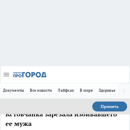
Документы
Все новости
Лайфхак
В мире
Здоровье
Зака
Принять
Кстовчанка зарезала избивавшего
ее мужа