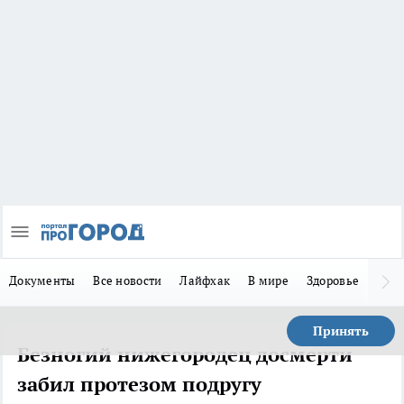
Документы
Все новости
Лайфхак
В мире
Здоровье
Зака
Принять
Безногий нижегородец досмерти
забил протезом подругу