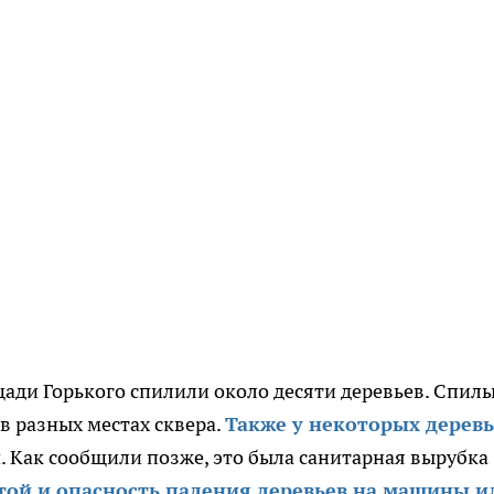
щади Горького спилили около десяти деревьев. Спил
 разных местах сквера.
Также у некоторых деревь
й
. Как сообщили позже, это была санитарная вырубка
той и опасность падения деревьев на машины и