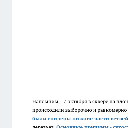
Напомним, 17 октября в сквере на пло
происходили выборочно и равномерно в
были спилены нижние части ветве
деревьев.
Основные причины - сухос