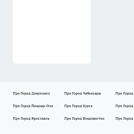
хрустящими всю зиму
благодаря хитрости
12:15
Про Город Дзержинск
Про Город Чебоксары
Про Город
Про Город Йошкар-Ола
Про Город Курск
Про Город
Про Город Ярославль
Про Город Владивосток
Про Город