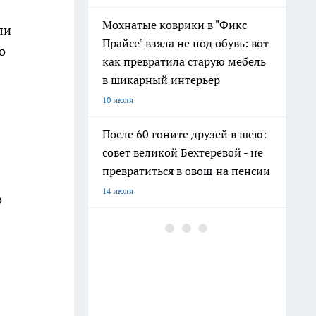
Мохнатые коврики в "Фикс
ли
Прайсе" взяла не под обувь: вот
о
как превратила старую мебель
в шикарный интерьер
10 июля
После 60 гоните друзей в шею:
совет великой Бехтеревой - не
превратиться в овощ на пенсии
14 июля
о
Шоколад, достойный короны:
любимый десерт Елизаветы II
по простому рецепту из
Букингемского дворца
16 июля