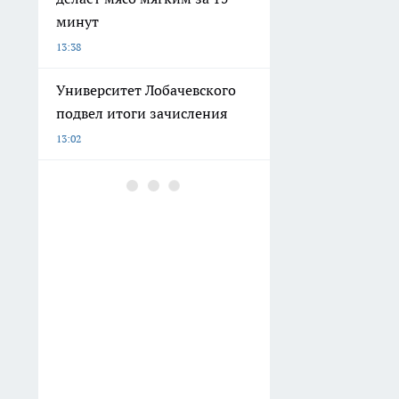
минут
13:38
Университет Лобачевского
подвел итоги зачисления
13:02
Перестаньте тратить деньги
на дорогую косметику: этот
простой летний фрукт
заменяет любой крем для
лица
12:50
Больше не трачу время на
стерилизацию: мои огурцы
остаются твердыми и