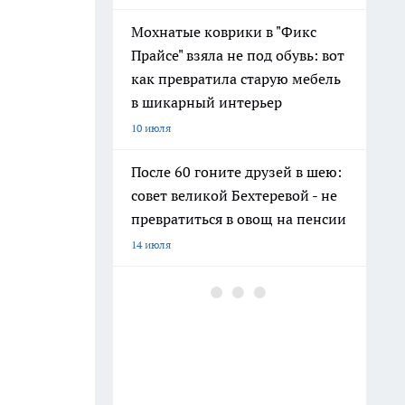
Мохнатые коврики в "Фикс
Прайсе" взяла не под обувь: вот
как превратила старую мебель
в шикарный интерьер
10 июля
После 60 гоните друзей в шею:
совет великой Бехтеревой - не
превратиться в овощ на пенсии
14 июля
Гигант с нежной душой: как
создать белоснежную стену
цветов, от которой
невозможно отвести взгляд
13 июля