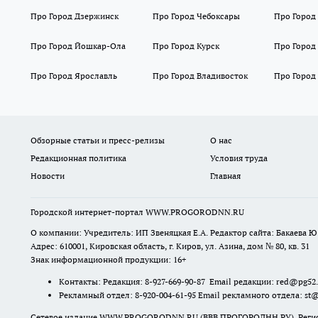
Про Город Дзержинск
Про Город Чебоксары
Про Город
Про Город Йошкар-Ола
Про Город Курск
Про Город
Про Город Ярославль
Про Город Владивосток
Про Город
Обзорные статьи и пресс-релизы
О нас
Редакционная политика
Условия труда
Новости
Главная
Городской интернет-портал WWW.PROGORODNN.RU
О компании: Учредитель: ИП Звеняцкая Е.А. Редактор сайта: Бакаева Ю.
Адрес: 610001, Кировская область, г. Киров, ул. Азина, дом № 80, кв. 31
Знак информационной продукции: 16+
Контакты: Редакция: 8-927-669-90-87 Email редакции: red@pg52
Рекламный отдел: 8-920-004-61-95 Email рекламного отдела: st
Сетевое издание WWW.PROGORODNN.RU (ВВВ.ПРОГОРОДНН.РУ). Регистраци