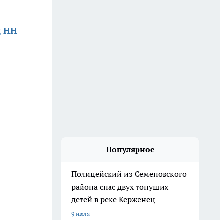
д НН
Популярное
Полицейский из Семеновского
района спас двух тонущих
детей в реке Керженец
9 июля