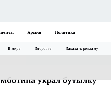
иденты
Армия
Политика
В мире
Здоровье
Заказать рекламу
умботина украл бутылку