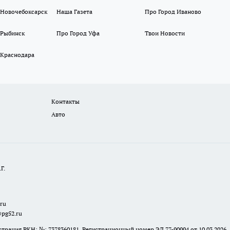
 Новочебоксарск
Наша Газета
Про Город Иваново
 Рыбинск
Про Город Уфа
Твои Новости
 Краснодара
Контакты
Авто
Г.
.ru
@pg52.ru
я РКН: №: 7378360181. Регистрационный номер ЭЛ 77-90994 от 10.03.2026., 