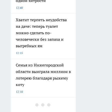
одной хитрости
12:40
Хватит терпеть неудобства
на даче: теперь туалет
можно сделать по-
человечески без запаха и
выгребных ям
12:15
Семья из Нижегородской
области выиграла миллион в
лотерею благодаря рыжему
коту
12:10
До 20 тысяч на каждого
школьника: новые выплаты