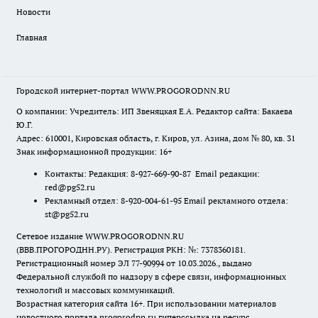
Новости
Главная
Городской интернет-портал WWW.PROGORODNN.RU
О компании: Учредитель: ИП Звеняцкая Е.А. Редактор сайта: Бакаева
Ю.Г.
Адрес: 610001, Кировская область, г. Киров, ул. Азина, дом № 80, кв. 31
Знак информационной продукции: 16+
Контакты: Редакция: 8-927-669-90-87 Email редакции:
red@pg52.ru
Рекламный отдел: 8-920-004-61-95 Email рекламного отдела:
st@pg52.ru
Сетевое издание WWW.PROGORODNN.RU
(ВВВ.ПРОГОРОДНН.РУ). Регистрация РКН: №: 7378360181.
Регистрационный номер ЭЛ 77-90994 от 10.03.2026., выдано
Федеральной службой по надзору в сфере связи, информационных
технологий и массовых коммуникаций.
Возрастная категория сайта 16+. При использовании материалов
новостного портала progorodnn.ru гиперссылка на ресурс