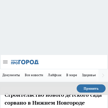
Документы
Все новости
Лайфхак
В мире
Здоровье
Зака
Принять
Строительство нового детского сада
сорвано в Нижнем Новгороде