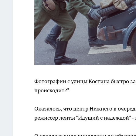
Фотографии с улицы Костина быстро зап
происходит?".
Оказалось, что центр Нижнего в очеред
режиссер ленты "Идущий с надеждой" -
О начале съемок киноленты он объявил 