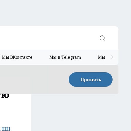
Мы ВКонтакте
Мы в Telegram
Мы в MAX
Принять
ую
д НН