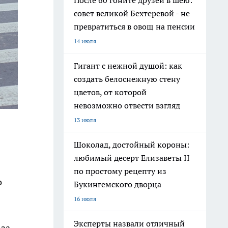
После 60 гоните друзей в шею:
совет великой Бехтеревой - не
превратиться в овощ на пенсии
14 июля
Гигант с нежной душой: как
создать белоснежную стену
цветов, от которой
невозможно отвести взгляд
13 июля
Шоколад, достойный короны:
любимый десерт Елизаветы II
по простому рецепту из
о
Букингемского дворца
16 июля
Эксперты назвали отличный
 за