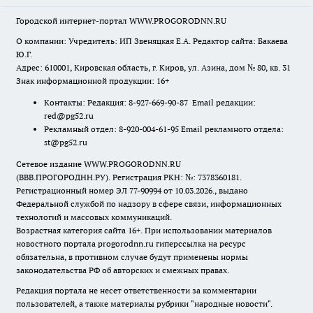
Городской интернет-портал WWW.PROGORODNN.RU
О компании: Учредитель: ИП Звеняцкая Е.А. Редактор сайта: Бакаева
Ю.Г.
Адрес: 610001, Кировская область, г. Киров, ул. Азина, дом № 80, кв. 31
Знак информационной продукции: 16+
Контакты: Редакция: 8-927-669-90-87 Email редакции:
red@pg52.ru
Рекламный отдел: 8-920-004-61-95 Email рекламного отдела:
st@pg52.ru
Сетевое издание WWW.PROGORODNN.RU
(ВВВ.ПРОГОРОДНН.РУ). Регистрация РКН: №: 7378360181.
Регистрационный номер ЭЛ 77-90994 от 10.03.2026., выдано
Федеральной службой по надзору в сфере связи, информационных
технологий и массовых коммуникаций.
Возрастная категория сайта 16+. При использовании материалов
новостного портала progorodnn.ru гиперссылка на ресурс
обязательна
,
в противном случае будут применены нормы
законодательства РФ об авторских и смежных правах.
Редакция портала не несет ответственности за комментарии
пользователей, а также материалы рубрики "народные новости".