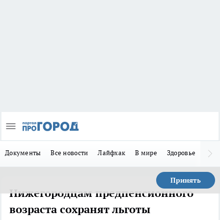
Документы
Все новости
Лайфхак
В мире
Здоровье
Зака
Принять
Нижегородцам предпенсионного
возраста сохранят льготы