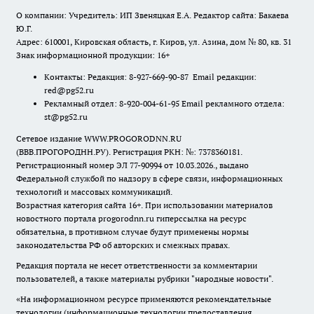
О компании: Учредитель: ИП Звеняцкая Е.А. Редактор сайта: Бакаева
Ю.Г.
Адрес: 610001, Кировская область, г. Киров, ул. Азина, дом № 80, кв. 31
Знак информационной продукции: 16+
Контакты: Редакция: 8-927-669-90-87 Email редакции:
red@pg52.ru
Рекламный отдел: 8-920-004-61-95 Email рекламного отдела:
st@pg52.ru
Сетевое издание WWW.PROGORODNN.RU
(ВВВ.ПРОГОРОДНН.РУ). Регистрация РКН: №: 7378360181.
Регистрационный номер ЭЛ 77-90994 от 10.03.2026., выдано
Федеральной службой по надзору в сфере связи, информационных
технологий и массовых коммуникаций.
Возрастная категория сайта 16+. При использовании материалов
новостного портала progorodnn.ru гиперссылка на ресурс
обязательна
,
в противном случае будут применены нормы
законодательства РФ об авторских и смежных правах.
Редакция портала не несет ответственности за комментарии
пользователей, а также материалы рубрики "народные новости".
«На информационном ресурсе применяются рекомендательные
технологии (информационные технологии предоставления