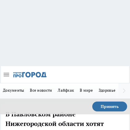
Документы
Все новости
Лайфхак
В мире
Здоровье
Зака
Принять
В Павловском районе
Нижегородской области хотят