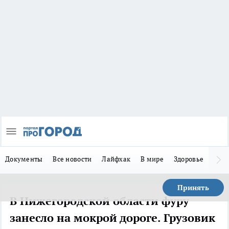
Документы
Все новости
Лайфхак
В мире
Здоровье
Зака
Принять
В Нижегородской области фуру
занесло на мокрой дороге. Грузовик