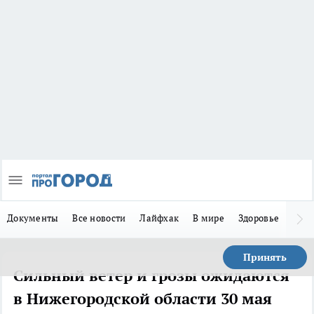
Документы
Все новости
Лайфхак
В мире
Здоровье
Зака
Принять
Сильный ветер и грозы ожидаются
в Нижегородской области 30 мая