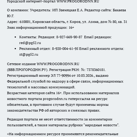
Городской интернет-портал WWW.PROGORODNN.RU
О компании: Учредитель: ИП Звеняцкая Е.А. Редактор сайта: Бакаева
Ю.Г.
Адрес: 610001, Кировская область, г. Киров, ул. Азина, дом № 80, кв. 31
Знак информационной продукции: 16+
Контакты: Редакция: 8-927-669-90-87 Email редакции:
red@pg52.ru
Рекламный отдел: 8-920-004-61-95 Email рекламного отдела:
st@pg52.ru
Сетевое издание WWW.PROGORODNN.RU
(ВВВ.ПРОГОРОДНН.РУ). Регистрация РКН: №: 7378360181.
Регистрационный номер ЭЛ 77-90994 от 10.03.2026., выдано
Федеральной службой по надзору в сфере связи, информационных
технологий и массовых коммуникаций.
Возрастная категория сайта 16+. При использовании материалов
новостного портала progorodnn.ru гиперссылка на ресурс
обязательна
,
в противном случае будут применены нормы
законодательства РФ об авторских и смежных правах.
Редакция портала не несет ответственности за комментарии
пользователей, а также материалы рубрики "народные новости".
«На информационном ресурсе применяются рекомендательные