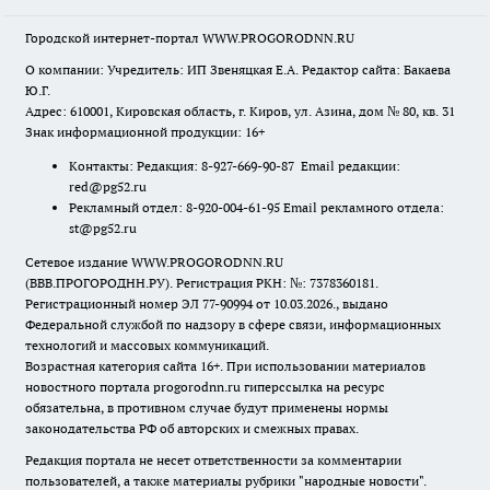
Городской интернет-портал WWW.PROGORODNN.RU
О компании: Учредитель: ИП Звеняцкая Е.А. Редактор сайта: Бакаева
Ю.Г.
Адрес: 610001, Кировская область, г. Киров, ул. Азина, дом № 80, кв. 31
Знак информационной продукции: 16+
Контакты: Редакция: 8-927-669-90-87 Email редакции:
red@pg52.ru
Рекламный отдел: 8-920-004-61-95 Email рекламного отдела:
st@pg52.ru
Сетевое издание WWW.PROGORODNN.RU
(ВВВ.ПРОГОРОДНН.РУ). Регистрация РКН: №: 7378360181.
Регистрационный номер ЭЛ 77-90994 от 10.03.2026., выдано
Федеральной службой по надзору в сфере связи, информационных
технологий и массовых коммуникаций.
Возрастная категория сайта 16+. При использовании материалов
новостного портала progorodnn.ru гиперссылка на ресурс
обязательна
,
в противном случае будут применены нормы
законодательства РФ об авторских и смежных правах.
Редакция портала не несет ответственности за комментарии
пользователей, а также материалы рубрики "народные новости".