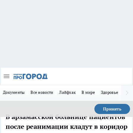
Документы
Все новости
Лайфхак
В мире
Здоровье
Зака
Принять
В арзамасской больнице пациентов
после реанимации кладут в коридор