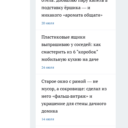
отель: добавляю пару капель в
подставку ёршика — и
никакого «аромата общаги»
20 июля
Пластиковые ящики
выпрашиваю у соседей: как
смастерить из 6 "коробок"
мобильную кухню на даче
24 июля
Старое окно с рамой — не
мусор, а сокровище: сделал из
него «фальш‑витраж» и
украшение для стены дачного
домика
14 июля