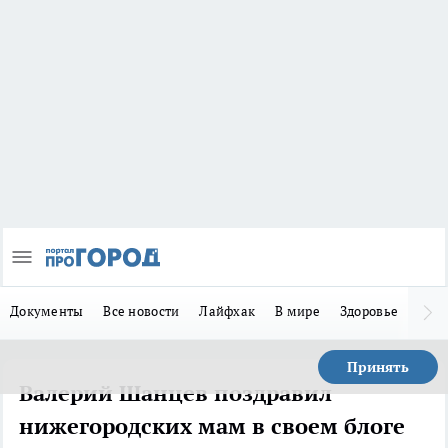
Документы
Все новости
Лайфхак
В мире
Здоровье
Зака
Принять
Валерий Шанцев поздравил
нижегородских мам в своем блоге