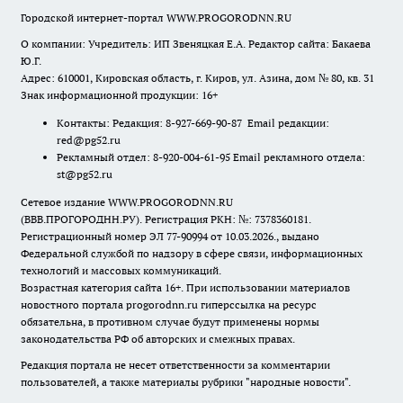
Городской интернет-портал WWW.PROGORODNN.RU
О компании: Учредитель: ИП Звеняцкая Е.А. Редактор сайта: Бакаева
Ю.Г.
Адрес: 610001, Кировская область, г. Киров, ул. Азина, дом № 80, кв. 31
Знак информационной продукции: 16+
Контакты: Редакция: 8-927-669-90-87 Email редакции:
red@pg52.ru
Рекламный отдел: 8-920-004-61-95 Email рекламного отдела:
st@pg52.ru
Сетевое издание WWW.PROGORODNN.RU
(ВВВ.ПРОГОРОДНН.РУ). Регистрация РКН: №: 7378360181.
Регистрационный номер ЭЛ 77-90994 от 10.03.2026., выдано
Федеральной службой по надзору в сфере связи, информационных
технологий и массовых коммуникаций.
Возрастная категория сайта 16+. При использовании материалов
новостного портала progorodnn.ru гиперссылка на ресурс
обязательна
,
в противном случае будут применены нормы
законодательства РФ об авторских и смежных правах.
Редакция портала не несет ответственности за комментарии
пользователей, а также материалы рубрики "народные новости".