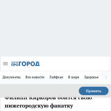
Документы
Все новости
Лайфхак
В мире
Здоровье
Зака
Принять
Филипп Киркоров боится свою
нижегородскую фанатку