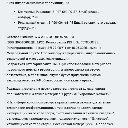
Знак информационной продукции: 16+
Контакты: Редакция: 8-927-669-90-87 Email редакции:
red@pg52.ru
Рекламный отдел: 8-920-004-61-95 Email рекламного отдела:
st@pg52.ru
Сетевое издание WWW.PROGORODNN.RU
(ВВВ.ПРОГОРОДНН.РУ). Регистрация РКН: №: 7378360181.
Регистрационный номер ЭЛ 77-90994 от 10.03.2026., выдано
Федеральной службой по надзору в сфере связи, информационных
технологий и массовых коммуникаций.
Возрастная категория сайта 16+. При использовании материалов
новостного портала progorodnn.ru гиперссылка на ресурс
обязательна
,
в противном случае будут применены нормы
законодательства РФ об авторских и смежных правах.
Редакция портала не несет ответственности за комментарии
пользователей, а также материалы рубрики "народные новости".
«На информационном ресурсе применяются рекомендательные
технологии (информационные технологии предоставления
информации на основе сбора, систематизации и анализа сведений,
относящихся к предпочтениям пользователей сети "Интернет",
находящихся на территории Российской Федерации)».
Подробнее