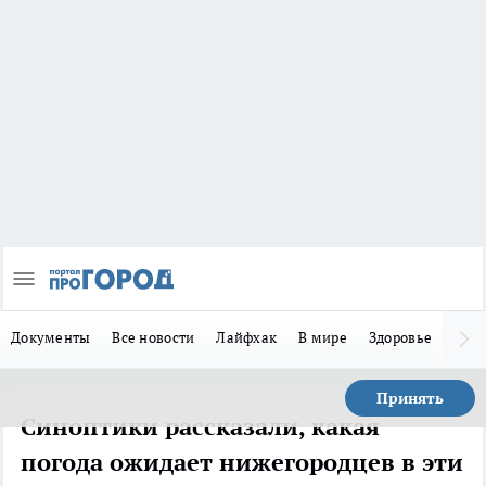
Документы
Все новости
Лайфхак
В мире
Здоровье
Зака
Принять
Синоптики рассказали, какая
погода ожидает нижегородцев в эти