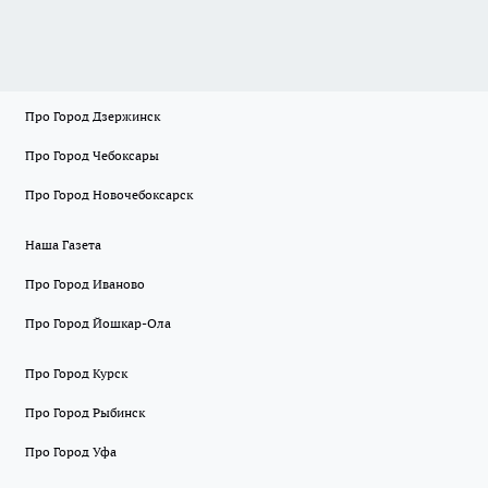
Про Город Дзержинск
Про Город Чебоксары
Про Город Новочебоксарск
Наша Газета
Про Город Иваново
Про Город Йошкар-Ола
Про Город Курск
Про Город Рыбинск
Про Город Уфа