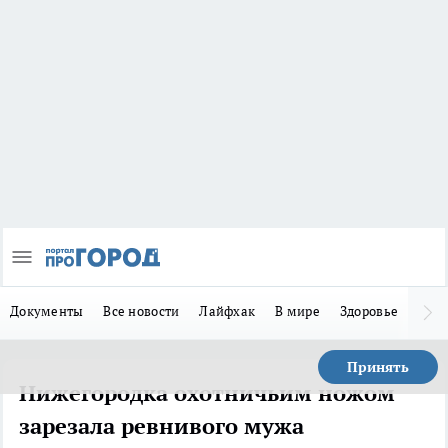
Документы
Все новости
Лайфхак
В мире
Здоровье
Зака
Принять
Нижегородка охотничьим ножом
зарезала ревнивого мужа