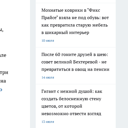
Мохнатые коврики в "Фикс
Прайсе" взяла не под обувь: вот
как превратила старую мебель
ы,
в шикарный интерьер
10 июля
После 60 гоните друзей в шею:
але
совет великой Бехтеревой - не
превратиться в овощ на пенсии
 три
14 июля
 на
о
Гигант с нежной душой: как
создать белоснежную стену
цветов, от которой
невозможно отвести взгляд
13 июля