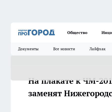
Общество
Инц
Документы
Все новости
Лайфхак
На плакате к ЧМ-20
заменят Нижегород