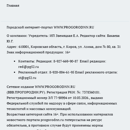
Главная
Городской интернет-портал WWW.PROGORODNN.RU
О компании: Учредитель: ИП Звеняцкая Е.А. Редактор сайта: Бакаева
Ю.Г.
Адрес: 610001, Кировская область, г. Киров, ул. Азина, дом № 80, кв. 31
Знак информационной продукции: 16+
Контакты: Редакция: 8-927-669-90-87 Email редакции:
red@pg52.ru
Рекламный отдел: 8-920-004-61-95 Email рекламного отдела:
st@pg52.ru
Сетевое издание WWW.PROGORODNN.RU
(ВВВ.ПРОГОРОДНН.РУ). Регистрация РКН: №: 7378360181.
Регистрационный номер ЭЛ 77-90994 от 10.03.2026., выдано
Федеральной службой по надзору в сфере связи, информационных
технологий и массовых коммуникаций.
Возрастная категория сайта 16+. При использовании материалов
новостного портала progorodnn.ru гиперссылка на ресурс
обязательна
,
в противном случае будут применены нормы