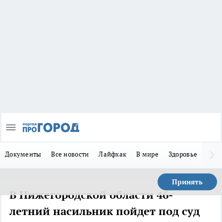
Документы
Все новости
Лайфхак
В мире
Здоровье
Зака
Принять
В Нижегородской области 46-
летний насильник пойдет под суд