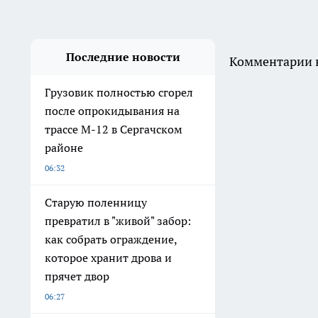
Про Город Дзержинск
Про Город Чебоксары
Про Город
Про Город Йошкар-Ола
Про Город Курск
Про Город
Про Город Ярославль
Про Город Владивосток
Про Город
Обзорные статьи и пресс-релизы
О нас
Редакционная политика
Условия труда
Новости
Главная
Городской интернет-портал WWW.PROGORODNN.RU
О компании: Учредитель: ИП Звеняцкая Е.А. Редактор сайта: Бакаева Ю.