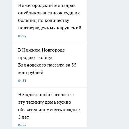
Адрес: 610001, Кировская область, г. Киров, ул. Азина, дом № 80, кв. 31
Знак информационной продукции: 16+
Контакты: Редакция: 8-927-669-90-87 Email редакции: red@pg52
Рекламный отдел: 8-920-004-61-95 Email рекламного отдела: st
Сетевое издание WWW.PROGORODNN.RU (ВВВ.ПРОГОРОДНН.РУ). Регистраци
информационных технологий и массовых коммуникаций.
Возрастная категория сайта 16+. При использовании материалов новос
смежных правах.
Редакция портала не несет ответственности за комментарии пользоват
«На информационном ресурсе применяются рекомендательные техноло
предпочтениям пользователей сети "Интернет", находящихся на терр
Политика конфиденциальности и обработки персональных данных
Вся информация, размещенная на данном сайте, охраняется в соответс
воспроизведению, распространению, переработке не иначе как с пись
Внимание!
Совершая любые действия на сайте, вы автоматически при
16+