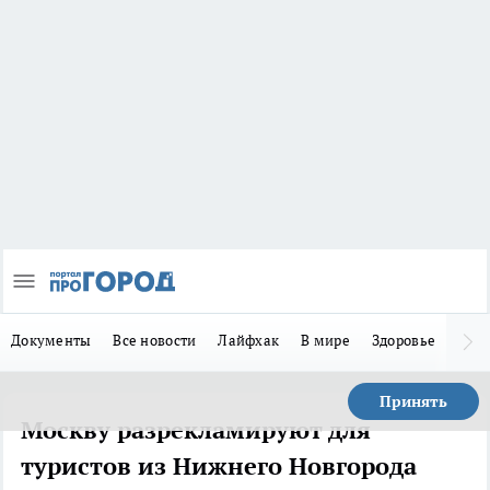
Документы
Все новости
Лайфхак
В мире
Здоровье
Зака
Принять
Москву разрекламируют для
туристов из Нижнего Новгорода