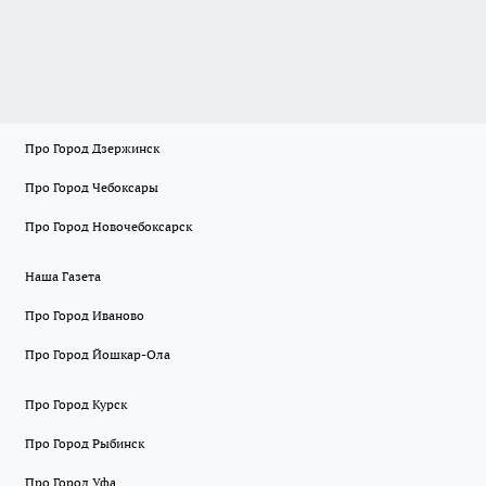
Про Город Дзержинск
Про Город Чебоксары
Про Город Новочебоксарск
Наша Газета
Про Город Иваново
Про Город Йошкар-Ола
Про Город Курск
Про Город Рыбинск
Про Город Уфа