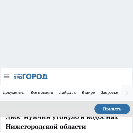
Документы
Все новости
Лайфхак
В мире
Здоровье
Зака
Принять
Двое мужчин утонуло в водоемах
Нижегородской области