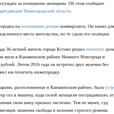
 осужден за похищение женщины. Об этом сообщает
юрисдикции Нижегородской области.
городец на
похищении дочери
коммерсанта. Он нанял дл
деленного места жительства, но те сдали его полиции.
года 36-летний житель города Кстово решил
похитить
доч
ая жила в Канавинском районе Нижнего Новгорода и
 рублей. Летом 2016 года он встретил двух мужчин без
жил им похитить нижегородку.
е гаражи, расположенные в Канавинском районе, была
устр
атор сел в машину, куда силой затащили пострадавшую, ег
ачник свою вину признал частично. Тем не менее, суд
6 месяцев лишения свободы в колонии строгого режима.