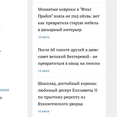
Мохнатые коврики в "Фикс
Прайсе" взяла не под обувь: вот
как превратила старую мебель
я
в шикарный интерьер
10 июля
После 60 гоните друзей в шею:
ь
совет великой Бехтеревой - не
превратиться в овощ на пенсии
14 июля
Шоколад, достойный короны:
оена
любимый десерт Елизаветы II
по простому рецепту из
о
Букингемского дворца
16 июля