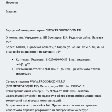
Новости
Главная
Городской интернет-портал WWW.PROGORODNN.RU
О компании: Учредитель: ИП Звеняцкая Е.А. Редактор сайта: Бакаева
Ю.Г.
Адрес: 610001, Кировская область, г. Киров, ул. Азина, дом № 80, кв. 31
Знак информационной продукции: 16+
Контакты: Редакция: 8-927-669-90-87 Email редакции:
red@pg52.ru
Рекламный отдел: 8-920-004-61-95 Email рекламного отдела:
st@pg52.ru
Сетевое издание WWW.PROGORODNN.RU
(ВВВ.ПРОГОРОДНН.РУ). Регистрация РКН: №: 7378360181.
Регистрационный номер ЭЛ 77-90994 от 10.03.2026., выдано
Федеральной службой по надзору в сфере связи, информационных
технологий и массовых коммуникаций.
Возрастная категория сайта 16+. При использовании материалов
новостного портала progorodnn.ru гиперссылка на ресурс