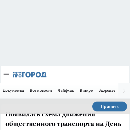
Документы
Все новости
Лайфхак
В мире
Здоровье
Зака
Принять
Появилась схема движения
общественного транспорта на День