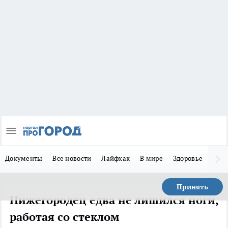
Документы
Все новости
Лайфхак
В мире
Здоровье
Зака
Принять
Нижегородец едва не лишился ноги,
работая со стеклом