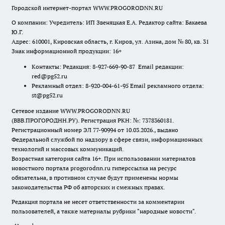
Городской интернет-портал WWW.PROGORODNN.RU
О компании: Учредитель: ИП Звеняцкая Е.А. Редактор сайта: Бакаева
Ю.Г.
Адрес: 610001, Кировская область, г. Киров, ул. Азина, дом № 80, кв. 31
Знак информационной продукции: 16+
Контакты: Редакция: 8-927-669-90-87 Email редакции:
red@pg52.ru
Рекламный отдел: 8-920-004-61-95 Email рекламного отдела:
st@pg52.ru
Сетевое издание WWW.PROGORODNN.RU
(ВВВ.ПРОГОРОДНН.РУ). Регистрация РКН: №: 7378360181.
Регистрационный номер ЭЛ 77-90994 от 10.03.2026., выдано
Федеральной службой по надзору в сфере связи, информационных
технологий и массовых коммуникаций.
Возрастная категория сайта 16+. При использовании материалов
новостного портала progorodnn.ru гиперссылка на ресурс
обязательна
,
в противном случае будут применены нормы
законодательства РФ об авторских и смежных правах.
Редакция портала не несет ответственности за комментарии
пользователей, а также материалы рубрики "народные новости".