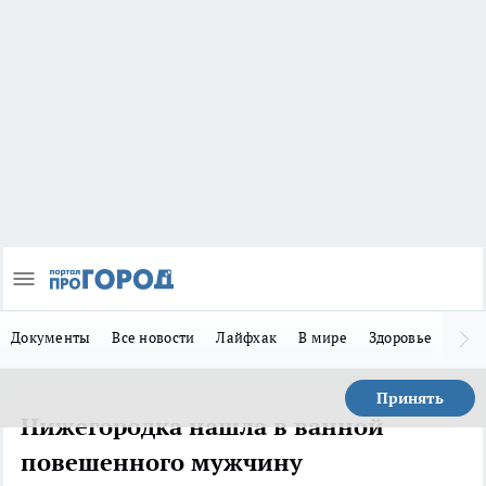
Документы
Все новости
Лайфхак
В мире
Здоровье
Зака
Принять
Нижегородка нашла в ванной
повешенного мужчину