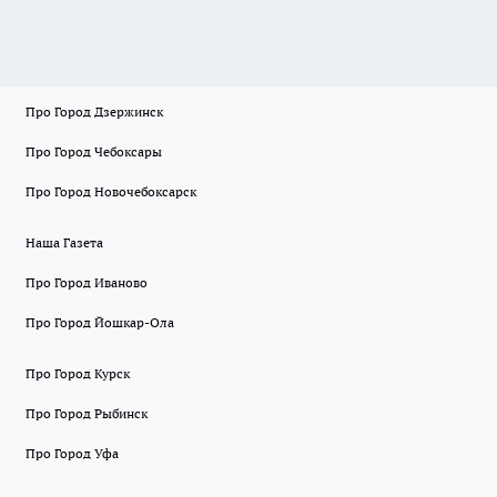
Про Город Дзержинск
Про Город Чебоксары
Про Город Новочебоксарск
Наша Газета
Про Город Иваново
Про Город Йошкар-Ола
Про Город Курск
Про Город Рыбинск
Про Город Уфа