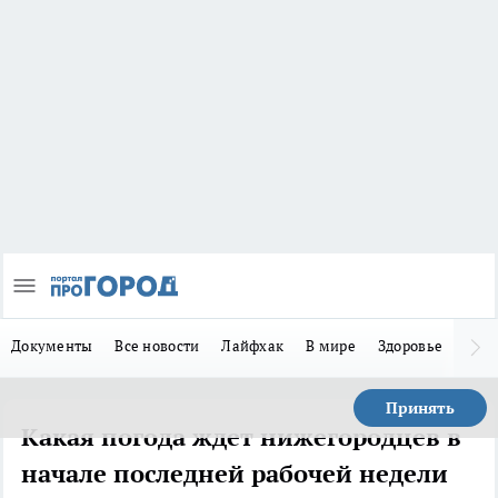
Документы
Все новости
Лайфхак
В мире
Здоровье
Зака
Принять
Какая погода ждет нижегородцев в
начале последней рабочей недели