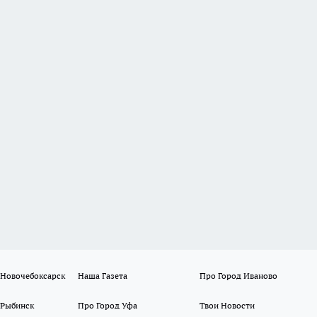
 Новочебоксарск
Наша Газета
Про Город Иваново
 Рыбинск
Про Город Уфа
Твои Новости