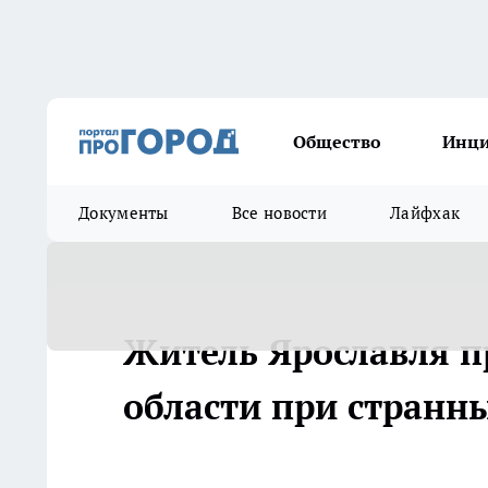
Общество
Инц
Документы
Все новости
Лайфхак
Житель Ярославля п
области при странн