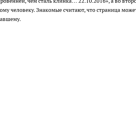
овенней, чем сталь клинка… 22.10.2016», а во второ
ному человеку. Знакомые считают, что страница може
павшему.