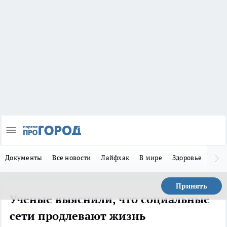
Документы
Все новости
Лайфхак
В мире
Здоровье
Зака
Принять
Ученые выяснили, что социальные
сети продлевают жизнь