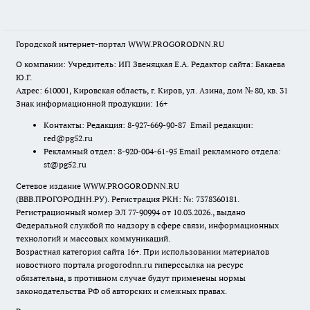
Городской интернет-портал WWW.PROGORODNN.RU
О компании: Учредитель: ИП Звеняцкая Е.А. Редактор сайта: Бакаева
Ю.Г.
Адрес: 610001, Кировская область, г. Киров, ул. Азина, дом № 80, кв. 31
Знак информационной продукции: 16+
Контакты: Редакция: 8-927-669-90-87 Email редакции:
red@pg52.ru
Рекламный отдел: 8-920-004-61-95 Email рекламного отдела:
st@pg52.ru
Сетевое издание WWW.PROGORODNN.RU
(ВВВ.ПРОГОРОДНН.РУ). Регистрация РКН: №: 7378360181.
Регистрационный номер ЭЛ 77-90994 от 10.03.2026., выдано
Федеральной службой по надзору в сфере связи, информационных
технологий и массовых коммуникаций.
Возрастная категория сайта 16+. При использовании материалов
новостного портала progorodnn.ru гиперссылка на ресурс
обязательна
,
в противном случае будут применены нормы
законодательства РФ об авторских и смежных правах.