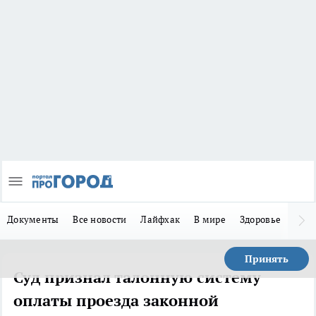
Документы
Все новости
Лайфхак
В мире
Здоровье
Зака
Принять
Суд признал талонную систему
оплаты проезда законной