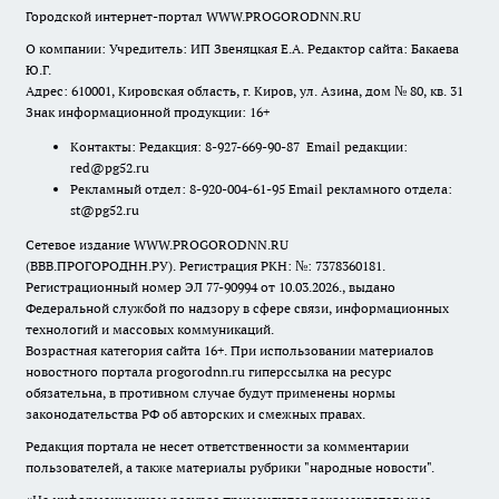
Городской интернет-портал WWW.PROGORODNN.RU
О компании: Учредитель: ИП Звеняцкая Е.А. Редактор сайта: Бакаева
Ю.Г.
Адрес: 610001, Кировская область, г. Киров, ул. Азина, дом № 80, кв. 31
Знак информационной продукции: 16+
Контакты: Редакция: 8-927-669-90-87 Email редакции:
red@pg52.ru
Рекламный отдел: 8-920-004-61-95 Email рекламного отдела:
st@pg52.ru
Сетевое издание WWW.PROGORODNN.RU
(ВВВ.ПРОГОРОДНН.РУ). Регистрация РКН: №: 7378360181.
Регистрационный номер ЭЛ 77-90994 от 10.03.2026., выдано
Федеральной службой по надзору в сфере связи, информационных
технологий и массовых коммуникаций.
Возрастная категория сайта 16+. При использовании материалов
новостного портала progorodnn.ru гиперссылка на ресурс
обязательна
,
в противном случае будут применены нормы
законодательства РФ об авторских и смежных правах.
Редакция портала не несет ответственности за комментарии
пользователей, а также материалы рубрики "народные новости".