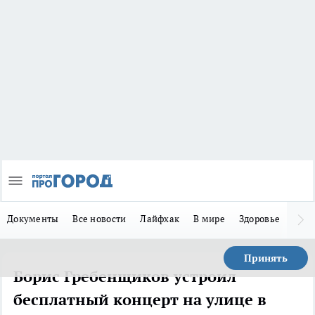
Документы
Все новости
Лайфхак
В мире
Здоровье
Зака
Принять
Борис Гребенщиков устроил
бесплатный концерт на улице в