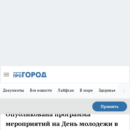
Документы
Все новости
Лайфхак
В мире
Здоровье
Зака
Принять
Опубликована программа
мероприятий на День молодежи в