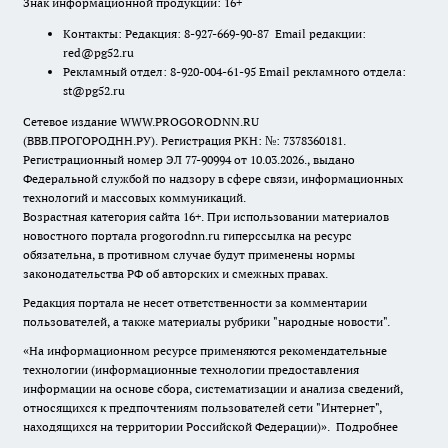
Знак информационной продукции: 16+
Контакты: Редакция: 8-927-669-90-87 Email редакции:
red@pg52.ru
Рекламный отдел: 8-920-004-61-95 Email рекламного отдела:
st@pg52.ru
Сетевое издание WWW.PROGORODNN.RU
(ВВВ.ПРОГОРОДНН.РУ). Регистрация РКН: №: 7378360181.
Регистрационный номер ЭЛ 77-90994 от 10.03.2026., выдано
Федеральной службой по надзору в сфере связи, информационных
технологий и массовых коммуникаций.
Возрастная категория сайта 16+. При использовании материалов
новостного портала progorodnn.ru гиперссылка на ресурс
обязательна
,
в противном случае будут применены нормы
законодательства РФ об авторских и смежных правах.
Редакция портала не несет ответственности за комментарии
пользователей, а также материалы рубрики "народные новости".
«На информационном ресурсе применяются рекомендательные
технологии (информационные технологии предоставления
информации на основе сбора, систематизации и анализа сведений,
относящихся к предпочтениям пользователей сети "Интернет",
находящихся на территории Российской Федерации)».
Подробнее