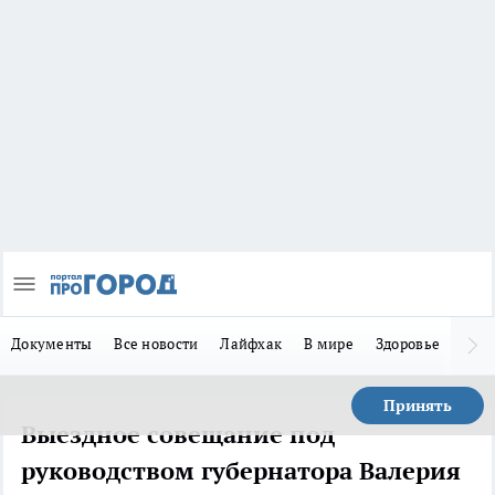
Документы
Все новости
Лайфхак
В мире
Здоровье
Зака
Принять
Выездное совещание под
руководством губернатора Валерия