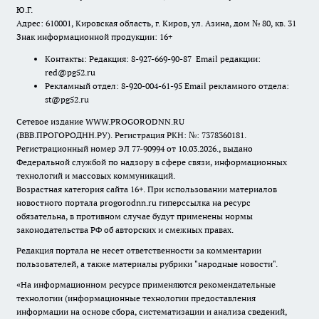
Ю.Г.
Адрес: 610001, Кировская область, г. Киров, ул. Азина, дом № 80, кв. 31
Знак информационной продукции: 16+
Контакты: Редакция: 8-927-669-90-87 Email редакции:
red@pg52.ru
Рекламный отдел: 8-920-004-61-95 Email рекламного отдела:
st@pg52.ru
Сетевое издание WWW.PROGORODNN.RU
(ВВВ.ПРОГОРОДНН.РУ). Регистрация РКН: №: 7378360181.
Регистрационный номер ЭЛ 77-90994 от 10.03.2026., выдано
Федеральной службой по надзору в сфере связи, информационных
технологий и массовых коммуникаций.
Возрастная категория сайта 16+. При использовании материалов
новостного портала progorodnn.ru гиперссылка на ресурс
обязательна
,
в противном случае будут применены нормы
законодательства РФ об авторских и смежных правах.
Редакция портала не несет ответственности за комментарии
пользователей, а также материалы рубрики "народные новости".
«На информационном ресурсе применяются рекомендательные
технологии (информационные технологии предоставления
информации на основе сбора, систематизации и анализа сведений,