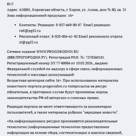
Ю.Г.
Адрес: 610001, Кировская область, г. Киров, ул. Азина, дом № 80, кв. 31
Знак информационной продукции: 16+
Контакты: Редакция: 8-927-669-90-87 Email редакции:
red@pg52.ru
Рекламный отдел: 8-920-004-61-95 Email рекламного отдела:
st@pg52.ru
Сетевое издание WWW.PROGORODNN.RU
(ВВВ.ПРОГОРОДНН.РУ). Регистрация РКН: №: 7378360181.
Регистрационный номер ЭЛ 77-90994 от 10.03.2026., выдано
Федеральной службой по надзору в сфере связи, информационных
технологий и массовых коммуникаций.
Возрастная категория сайта 16+. При использовании материалов
новостного портала progorodnn.ru гиперссылка на ресурс
обязательна
,
в противном случае будут применены нормы
законодательства РФ об авторских и смежных правах.
Редакция портала не несет ответственности за комментарии
пользователей, а также материалы рубрики "народные новости".
«На информационном ресурсе применяются рекомендательные
технологии (информационные технологии предоставления
информации на основе сбора, систематизации и анализа сведений,