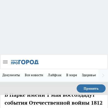
Документы
Все новости
Лайфхак
В мире
Здоровье
Зака
Принять
В Парке имени 1 мая воссоздадут
события Отечественной войны 1812