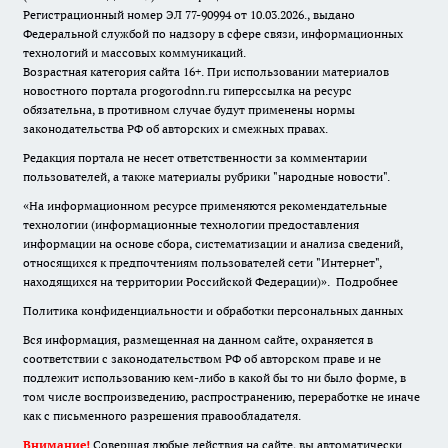
Регистрационный номер ЭЛ 77-90994 от 10.03.2026., выдано
Федеральной службой по надзору в сфере связи, информационных
технологий и массовых коммуникаций.
Возрастная категория сайта 16+. При использовании материалов
новостного портала progorodnn.ru гиперссылка на ресурс
обязательна
,
в противном случае будут применены нормы
законодательства РФ об авторских и смежных правах.
Редакция портала не несет ответственности за комментарии
пользователей, а также материалы рубрики "народные новости".
«На информационном ресурсе применяются рекомендательные
технологии (информационные технологии предоставления
информации на основе сбора, систематизации и анализа сведений,
относящихся к предпочтениям пользователей сети "Интернет",
находящихся на территории Российской Федерации)».
Подробнее
Политика конфиденциальности и обработки персональных данных
Вся информация, размещенная на данном сайте, охраняется в
соответствии с законодательством РФ об авторском праве и не
подлежит использованию кем-либо в какой бы то ни было форме, в
том числе воспроизведению, распространению, переработке не иначе
как с письменного разрешения правообладателя.
Внимание!
Совершая любые действия на сайте, вы автоматически