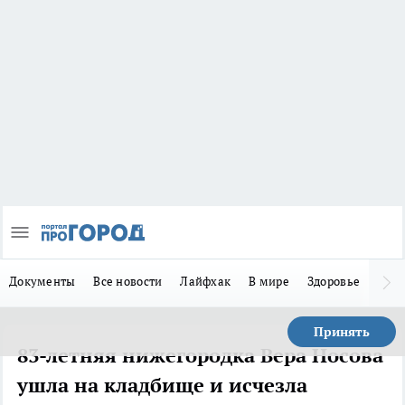
Документы
Все новости
Лайфхак
В мире
Здоровье
Зака
Принять
83-летняя нижегородка Вера Носова
ушла на кладбище и исчезла