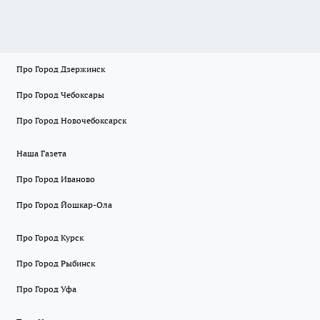
Про Город Дзержинск
Про Город Чебоксары
Про Город Новочебоксарск
Наша Газета
Про Город Иваново
Про Город Йошкар-Ола
Про Город Курск
Про Город Рыбинск
Про Город Уфа