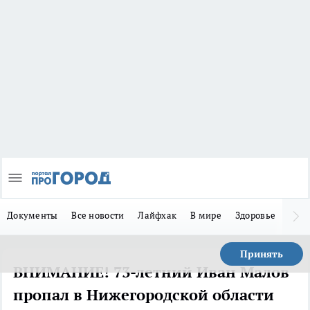
Документы
Все новости
Лайфхак
В мире
Здоровье
Зака
Принять
ВНИМАНИЕ! 73-летний Иван Малов
пропал в Нижегородской области