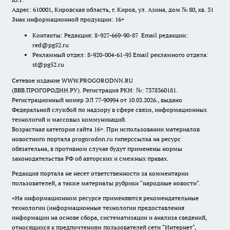
Адрес: 610001, Кировская область, г. Киров, ул. Азина, дом № 80, кв. 31
Знак информационной продукции: 16+
Контакты: Редакция: 8-927-669-90-87 Email редакции:
red@pg52.ru
Рекламный отдел: 8-920-004-61-95 Email рекламного отдела:
st@pg52.ru
Сетевое издание WWW.PROGORODNN.RU
(ВВВ.ПРОГОРОДНН.РУ). Регистрация РКН: №: 7378360181.
Регистрационный номер ЭЛ 77-90994 от 10.03.2026., выдано
Федеральной службой по надзору в сфере связи, информационных
технологий и массовых коммуникаций.
Возрастная категория сайта 16+. При использовании материалов
новостного портала progorodnn.ru гиперссылка на ресурс
обязательна
,
в противном случае будут применены нормы
законодательства РФ об авторских и смежных правах.
Редакция портала не несет ответственности за комментарии
пользователей, а также материалы рубрики "народные новости".
«На информационном ресурсе применяются рекомендательные
технологии (информационные технологии предоставления
информации на основе сбора, систематизации и анализа сведений,
относящихся к предпочтениям пользователей сети "Интернет",