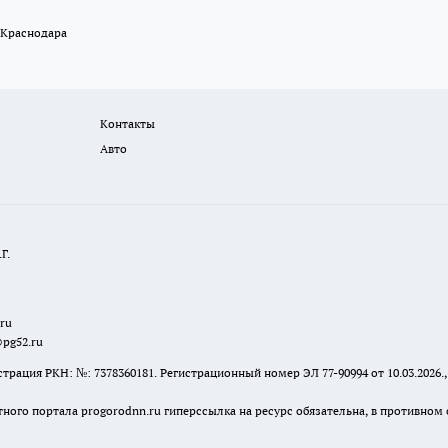
 Краснодара
Контакты
Авто
Г.
.ru
@pg52.ru
я РКН: №: 7378360181. Регистрационный номер ЭЛ 77-90994 от 10.03.2026., 
тного портала progorodnn.ru гиперссылка на ресурс обязательна
,
в противном 