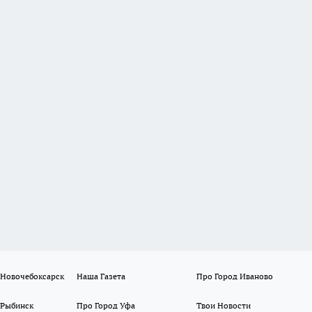
 Новочебоксарск
Наша Газета
Про Город Иваново
 Рыбинск
Про Город Уфа
Твои Новости