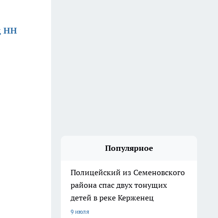
д НН
Популярное
Полицейский из Семеновского
района спас двух тонущих
детей в реке Керженец
9 июля