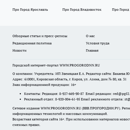
Про Город Ярославль
Про Город Владивосток
Про Город
Обзорные статьи и пресс-релизы
О нас
Редакционная политика
Условия труда
Новости
Главная
Городской интернет-портал WWW.PROGORODNN.RU
О компании: Учредитель: ИП Звеняцкая Е.А. Редактор сайта: Бакаева Ю.
Адрес: 610001, Кировская область, г. Киров, ул. Азина, дом № 80, кв. 31
Знак информационной продукции: 16+
Контакты: Редакция: 8-927-669-90-87 Email редакции: red@pg52
Рекламный отдел: 8-920-004-61-95 Email рекламного отдела: st
Сетевое издание WWW.PROGORODNN.RU (ВВВ.ПРОГОРОДНН.РУ). Регистраци
информационных технологий и массовых коммуникаций.
Возрастная категория сайта 16+. При использовании материалов новос
смежных правах.