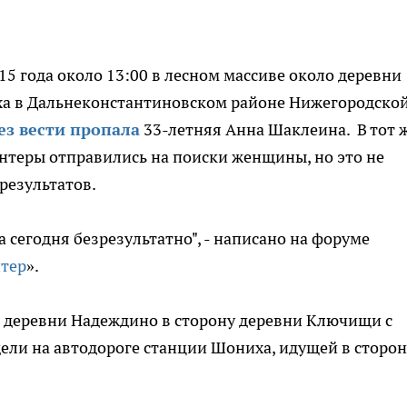
15 года около 13:00 в лесном массиве около деревни
ха в Дальнеконстантиновском районе Нижегородско
ез вести пропала
33-летняя Анна Шаклеина. В тот 
нтеры отправились на поиски женщины, но это не
результатов.
сегодня безрезультатно", - написано на форуме
тер
».
з деревни Надеждино в сторону деревни Ключищи с
дели на автодороге станции Шониха, идущей в сторон