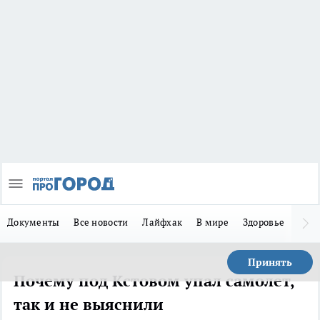
Документы
Все новости
Лайфхак
В мире
Здоровье
Зака
Принять
Почему под Кстовом упал самолет,
так и не выяснили