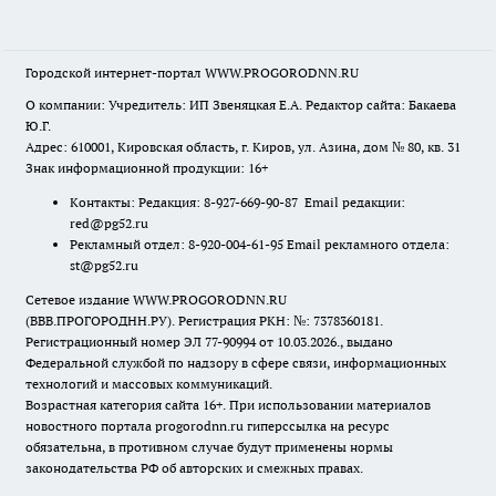
Городской интернет-портал WWW.PROGORODNN.RU
О компании: Учредитель: ИП Звеняцкая Е.А. Редактор сайта: Бакаева
Ю.Г.
Адрес: 610001, Кировская область, г. Киров, ул. Азина, дом № 80, кв. 31
Знак информационной продукции: 16+
Контакты: Редакция: 8-927-669-90-87 Email редакции:
red@pg52.ru
Рекламный отдел: 8-920-004-61-95 Email рекламного отдела:
st@pg52.ru
Сетевое издание WWW.PROGORODNN.RU
(ВВВ.ПРОГОРОДНН.РУ). Регистрация РКН: №: 7378360181.
Регистрационный номер ЭЛ 77-90994 от 10.03.2026., выдано
Федеральной службой по надзору в сфере связи, информационных
технологий и массовых коммуникаций.
Возрастная категория сайта 16+. При использовании материалов
новостного портала progorodnn.ru гиперссылка на ресурс
обязательна
,
в противном случае будут применены нормы
законодательства РФ об авторских и смежных правах.