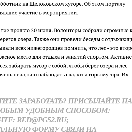
бботник на Щелоковском хуторе. Об этом порталу
явшие участие в мероприятии.
тие прошло 20 июня. Волонтеры собрали огромные 
берегов озера. Также они провели беседы с отдыхающ
вали всех нижегородцев помнить, что лес - это втор
расное место для отдыха и занятий спортом. Активи
сех забирать мусор с собой, чтобы берег озера и лес
очень печально наблюдать свалки и горы мусора. Их
ОТИТЕ ЗАРАБОТАТЬ? ПРИСЫЛАЙТЕ Н
ЮБЫМ УДОБНЫМ СПОСОБОМ:
ЧТЕ: RED@PG52.RU;
АЛЬНУЮ ФОРМУ СВЯЗИ НА