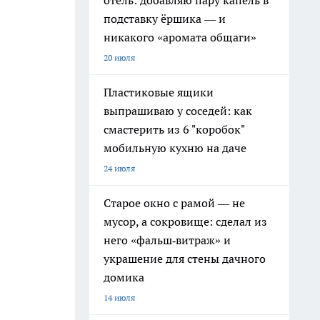
отель: добавляю пару капель в
подставку ёршика — и
никакого «аромата общаги»
20 июля
Пластиковые ящики
выпрашиваю у соседей: как
смастерить из 6 "коробок"
мобильную кухню на даче
24 июля
Старое окно с рамой — не
мусор, а сокровище: сделал из
него «фальш‑витраж» и
украшение для стены дачного
домика
14 июля