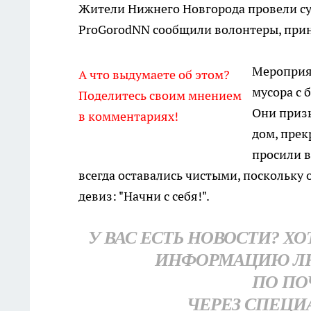
Жители Нижнего Новгорода провели су
ProGorodNN сообщили волонтеры, прин
Мероприя
А что выдумаете об этом?
мусора с 
Поделитесь своим мнением
Они призы
в комментариях!
дом, прек
просили в
всегда оставались чистыми, поскольку 
девиз: "Начни с себя!".
У ВАС ЕСТЬ НОВОСТИ? Х
ИНФОРМАЦИЮ Л
ПО ПО
ЧЕРЕЗ СПЕЦИ