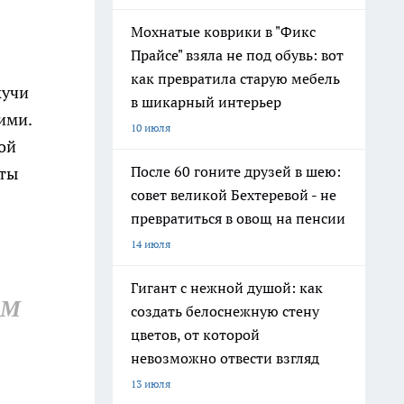
Мохнатые коврики в "Фикс
Прайсе" взяла не под обувь: вот
как превратила старую мебель
кучи
в шикарный интерьер
ими.
10 июля
ой
После 60 гоните друзей в шею:
сты
совет великой Бехтеревой - не
превратиться в овощ на пенсии
14 июля
Гигант с нежной душой: как
АМ
создать белоснежную стену
цветов, от которой
невозможно отвести взгляд
13 июля